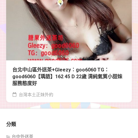
台北中山區外送茶+Gleezy：goo6060 TG：
good6060【瑀語】162 45 D 22歲 清純氣質小甜妹
服務態度好
台灣本土正妹外約
分類
台中外送茶