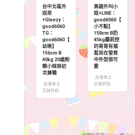
台中北區外
高雄外叫小
送茶
姐+LINE：
+Gleezy：
good6060【
good6060
小不點】
TG：
158cm B奶
good6060【
45kg蘿莉控
幼琳】
的哥哥有福
156cm B
惹尚在發育
40kg 20歳粉
中外型很可
嫩小妹妹初
愛
次兼職
台灣本土
台灣本土
正妹外約
正妹外約