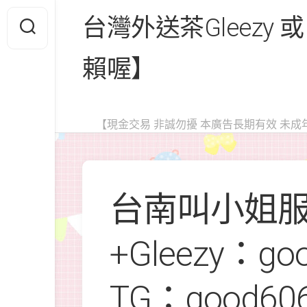
Skip
台灣外送茶Gleezy 或
to
content
賴喔】
【現金交易 非誠勿擾 本廣告長期有效 未成
台南叫小姐
+Gleezy：go
TG：good6