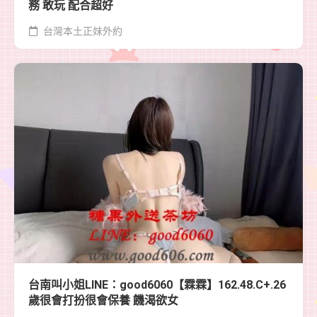
務 敢玩 配合超好
台灣本土正妹外約
台南叫小姐LINE：good6060【霖霖】162.48.C+.26
歲很會打扮很會保養 饑渴欲女