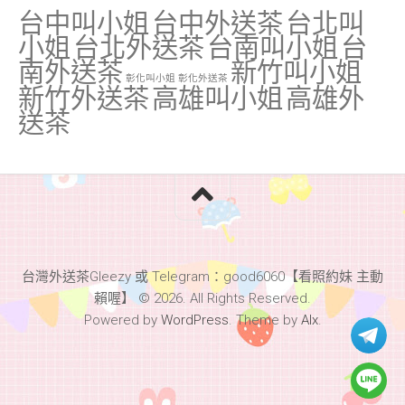
台中叫小姐
台中外送茶
台北叫
小姐
台北外送茶
台南叫小姐
台
南外送茶
新竹叫小姐
彰化叫小姐
彰化外送茶
新竹外送茶
高雄叫小姐
高雄外
送茶
台灣外送茶Gleezy 或 Telegram：good6060【看照約妹 主動
賴喔】 © 2026. All Rights Reserved.
Powered by
WordPress
. Theme by
Alx
.