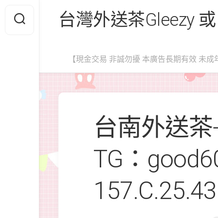
Skip
台灣外送茶Gleezy 或
to
content
【現金交易 非誠勿擾 本廣告長期有效 未成
台南外送茶+G
TG：good
157.C.25