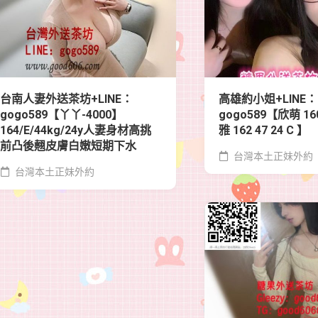
台南人妻外送茶坊+LINE：
高雄約小姐+LINE：
gogo589【丫丫-4000】
gogo589【欣萌 160
164/E/44kg/24y人妻身材高挑
雅 162 47 24 C 】
前凸後翹皮膚白嫩短期下水
台灣本土正妹外約
台灣本土正妹外約