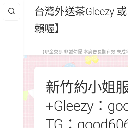
Skip
台灣外送茶Gleezy 或
to
content
賴喔】
【現金交易 非誠勿擾 本廣告長期有效 未成
新竹約小姐
+Gleezy：go
TG：good6