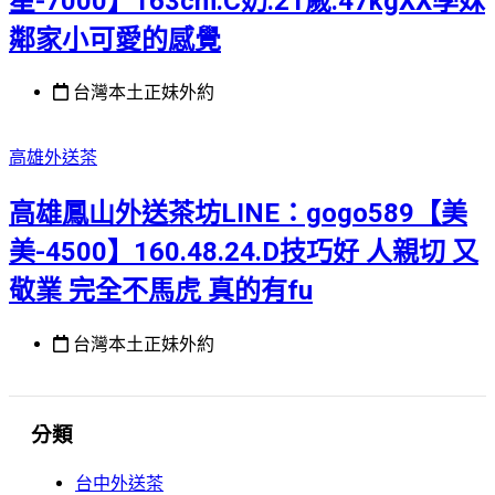
星-7000】163cm.C奶.21歲.47kgXX學妹
鄰家小可愛的感覺
台灣本土正妹外約
高雄外送茶
高雄鳳山外送茶坊LINE：gogo589【美
美-4500】160.48.24.D技巧好 人親切 又
敬業 完全不馬虎 真的有fu
台灣本土正妹外約
分類
台中外送茶