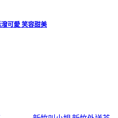
y 活潑可愛 笑容甜美