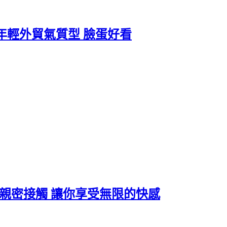
 25歲年輕外貿氣質型 臉蛋好看
長挑逗與親密接觸 讓你享受無限的快感