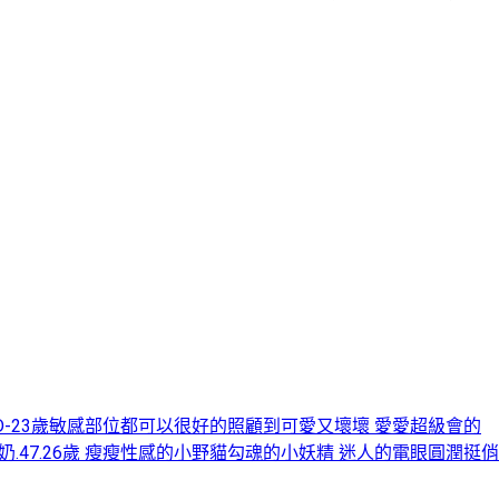
5kg- D-23歲敏感部位都可以很好的照顧到可愛又壞壞 愛愛超級會的
3.C+奶.47.26歲 瘦瘦性感的小野貓勾魂的小妖精 迷人的電眼圓潤挺