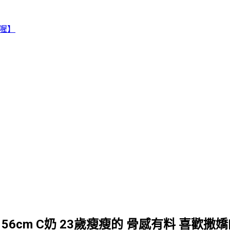
賴喔】
156cm C奶 23歲瘦瘦的 骨感有料 喜歡