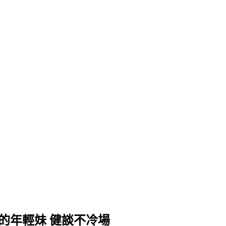
撒嬌的年輕妹 健談不冷場