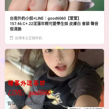
台南外約小姐+LINE：good6060【萱萱】
157.46.C+.22淫蕩年輕可愛學生妹 皮膚白 會舔 聲音
很清脆
台灣本土正妹外約