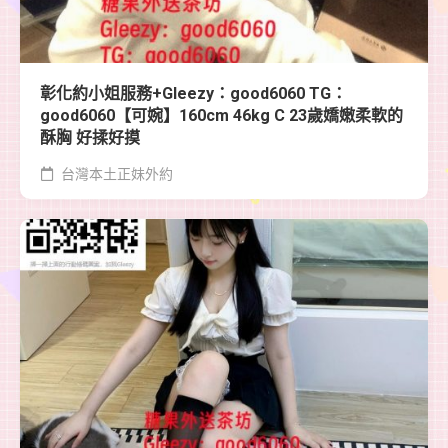
彰化約小姐服務+Gleezy：good6060 TG：
good6060【可婉】160cm 46kg C 23歲嬌嫩柔軟的
酥胸 好揉好摸
台灣本土正妹外約