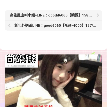
高雄鳳山叫小姐+LINE：goodd6060【曉微】158.C.24歲有著無限的誘惑力 床上超級配合很會吸很會含
彰化外送茶LINE：good6060【彤彤-4000】157/C/23歲 顏值很高的正妹臉蛋甜美可愛 清晰可人配合度超還不錯